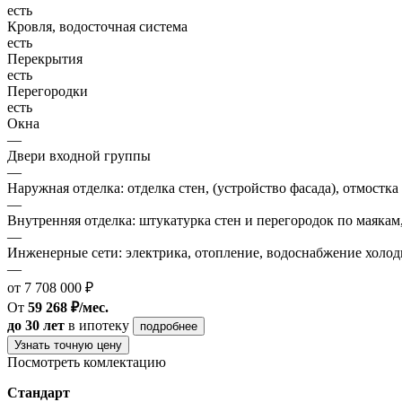
есть
Кровля, водосточная система
есть
Перекрытия
есть
Перегородки
есть
Окна
—
Двери входной группы
—
Наружная отделка: отделка стен, (устройство фасада), отмостка
—
Внутренняя отделка: штукатурка стен и перегородок по маякам
—
Инженерные сети: электрика, отопление, водоснабжение холодн
—
от 7 708 000 ₽
От
59 268 ₽/мес.
до 30 лет
в ипотеку
подробнее
Узнать точную цену
Посмотреть комлектацию
Стандарт