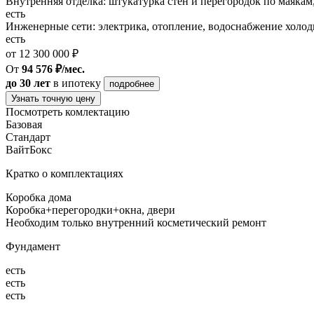
Внутренняя отделка: штукатурка стен и перегородок по маякам
есть
Инженерные сети: электрика, отопление, водоснабжение холодн
есть
от 12 300 000 ₽
От
94 576 ₽/мес.
до 30 лет
в ипотеку
подробнее
Узнать точную цену
Посмотреть комлектацию
Базовая
Стандарт
ВайтБокс
Кратко о комплектациях
Коробка дома
Коробка+перегородки+окна, двери
Необходим только внутренний косметический ремонт
Фундамент
есть
есть
есть