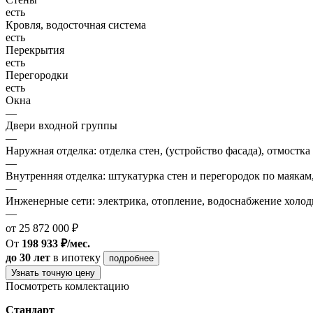
есть
Кровля, водосточная система
есть
Перекрытия
есть
Перегородки
есть
Окна
—
Двери входной группы
—
Наружная отделка: отделка стен, (устройство фасада), отмостка
—
Внутренняя отделка: штукатурка стен и перегородок по маякам
—
Инженерные сети: электрика, отопление, водоснабжение холодн
—
от 25 872 000 ₽
От
198 933 ₽/мес.
до 30 лет
в ипотеку
подробнее
Узнать точную цену
Посмотреть комлектацию
Стандарт