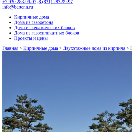
+7 930 283-99-97
,
8 (831) 283-99-97
info@bartenn.ru
Кирпичные дома
Дома из газобетона
Дома из керамических блоков
Дома из газосиликатных блоков
Проекты и цены
Главная
>
Кирпичные дома
>
Двухэтажные дома из кирпича
>