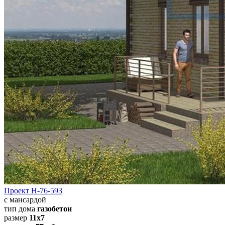
Проект Н-76-593
с мансардой
тип дома
газобетон
размер
11х7