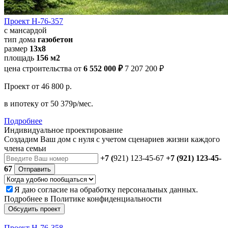
Проект Н-76-357
с мансардой
тип дома
газобетон
размер
13x8
площадь
156 м2
цена строительства от
6 552 000 ₽
7 207 200 ₽
Проект
от 46 800 р.
в ипотеку
от 50 379р/мес.
Подробнее
Индивидуальное проектирование
Создадим Ваш дом с нуля с учетом сценариев жизни каждого
члена семьи
+7 (
921) 123-45-67
+7 (921) 123-45-
67
Отправить
Я даю
согласие
на обработку персональных данных.
Подробнее в
Политике конфиденциальности
Обсудить проект
Проект Н-76-358