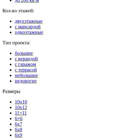
до 200 кв м
Кол-во этажей:
двухэтажные
с мансардой
одноэтажные
Тип проекта:
большие
с верандой
с гаражом
с террасой
небольшие
недорогие
Размеры
10x10
10x12
11×11
6×6
6x7
6x8
6x9