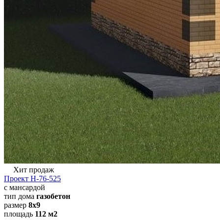
Хит продаж
Проект Н-76-525
с мансардой
тип дома
газобетон
размер
8х9
площадь
112 м2