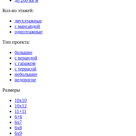
до 200 кв м
Кол-во этажей:
двухэтажные
с мансардой
одноэтажные
Тип проекта:
большие
с верандой
с гаражом
с террасой
небольшие
недорогие
Размеры
10x10
10x12
11×11
6×6
6x7
6x8
6x9