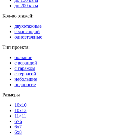
до 150 кв м
до 200 кв м
Кол-во этажей:
двухэтажные
с мансардой
одноэтажные
Тип проекта:
большие
с верандой
с гаражом
с террасой
небольшие
недорогие
Размеры
10x10
10x12
11×11
6×6
6x7
6x8