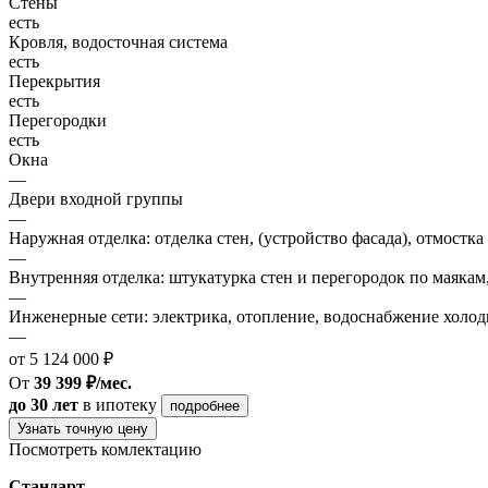
Стены
есть
Кровля, водосточная система
есть
Перекрытия
есть
Перегородки
есть
Окна
—
Двери входной группы
—
Наружная отделка: отделка стен, (устройство фасада), отмостка
—
Внутренняя отделка: штукатурка стен и перегородок по маякам
—
Инженерные сети: электрика, отопление, водоснабжение холодн
—
от 5 124 000 ₽
От
39 399 ₽/мес.
до 30 лет
в ипотеку
подробнее
Узнать точную цену
Посмотреть комлектацию
Стандарт