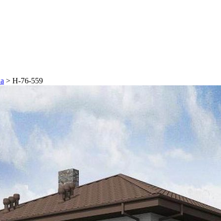
на
>
Н-76-559