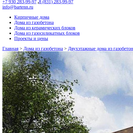
+7 930 283-99-97
,
8 (831) 283-99-97
info@bartenn.ru
Кирпичные дома
Дома из газобетона
Дома из керамических блоков
Дома из газосиликатных блоков
Проекты и цены
Главная
>
Дома из газобетона
>
Двухэтажные дома из газобето