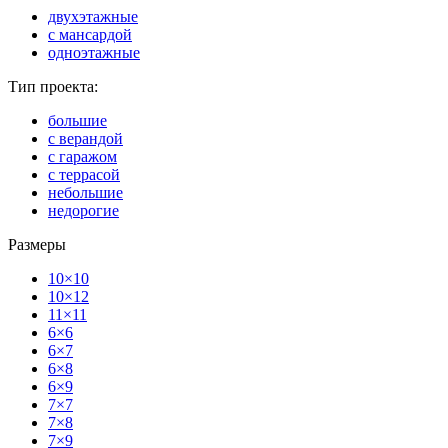
двухэтажные
с мансардой
одноэтажные
Тип проекта:
большие
с верандой
с гаражом
с террасой
небольшие
недорогие
Размеры
10×10
10×12
11×11
6×6
6×7
6×8
6×9
7×7
7×8
7×9