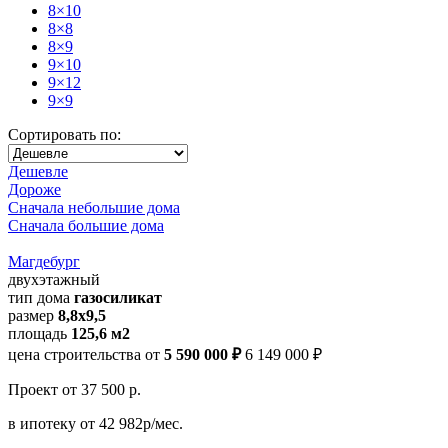
8×10
8×8
8×9
9×10
9×12
9×9
Сортировать по:
Дешевле
Дороже
Сначала небольшие дома
Сначала большие дома
Магдебург
двухэтажный
тип дома
газосиликат
размер
8,8х9,5
площадь
125,6 м2
цена строительства от
5 590 000 ₽
6 149 000 ₽
Проект
от 37 500 р.
в ипотеку
от 42 982р/мес.