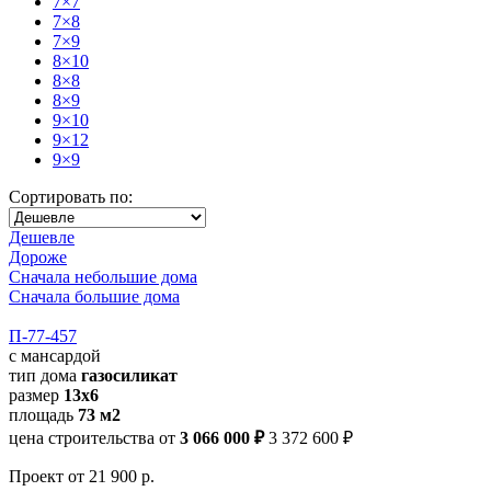
7×7
7×8
7×9
8×10
8×8
8×9
9×10
9×12
9×9
Сортировать по:
Дешевле
Дороже
Сначала небольшие дома
Сначала большие дома
П-77-457
с мансардой
тип дома
газосиликат
размер
13х6
площадь
73 м2
цена строительства от
3 066 000 ₽
3 372 600 ₽
Проект
от 21 900 р.