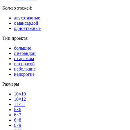
Кол-во этажей:
двухэтажные
с мансардой
одноэтажные
Тип проекта:
большие
с верандой
с гаражом
с террасой
небольшие
недорогие
Размеры
10×10
10×12
11×11
6×6
6×7
6×8
6×9