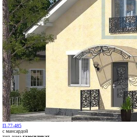
П-77-485
с мансардой
тип дома
газосиликат