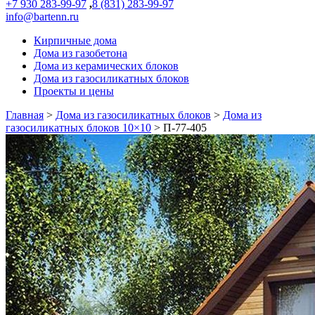
+7 930 283-99-97
,
8 (831) 283-99-97
info@bartenn.ru
Кирпичные дома
Дома из газобетона
Дома из керамических блоков
Дома из газосиликатных блоков
Проекты и цены
Главная
>
Дома из газосиликатных блоков
>
Дома из
газосиликатных блоков 10×10
>
П-77-405