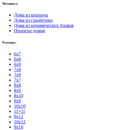
Материал:
Дома из кирпича
Дома из газобетона
Дома из керамических блоков
Проекты домов
Размеры:
6x7
6x8
6x9
7x8
7x9
7x7
8x8
8x9
8x10
9x9
10x10
11×11
9x12
10x12
9x10