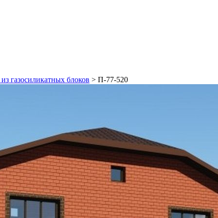
из газосиликатных блоков
>
П-77-520