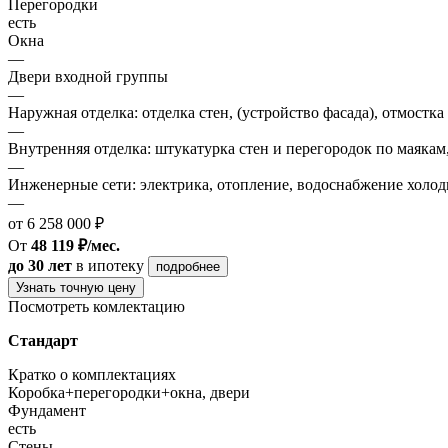
Перегородки
есть
Окна
—
Двери входной группы
—
Наружная отделка: отделка стен, (устройство фасада), отмостка
—
Внутренняя отделка: штукатурка стен и перегородок по маякам
—
Инженерные сети: электрика, отопление, водоснабжение холодн
—
от 6 258 000 ₽
От
48 119 ₽/мес.
до 30 лет
в ипотеку
подробнее
Узнать точную цену
Посмотреть комлектацию
Стандарт
Кратко о комплектациях
Коробка+перегородки+окна, двери
Фундамент
есть
Стены