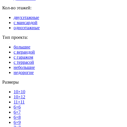
Кол-во этажей:
двухэтажные
с мансардой
одноэтажные
Тип проекта:
большие
с верандой
с гаражом
с террасой
небольшие
недорогие
Размеры
10×10
10×12
11×11
6×6
6×7
6×8
6×9