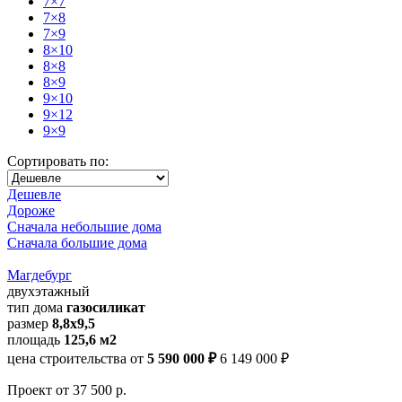
7×7
7×8
7×9
8×10
8×8
8×9
9×10
9×12
9×9
Сортировать по:
Дешевле
Дороже
Сначала небольшие дома
Сначала большие дома
Магдебург
двухэтажный
тип дома
газосиликат
размер
8,8х9,5
площадь
125,6 м2
цена строительства от
5 590 000 ₽
6 149 000 ₽
Проект
от 37 500 р.