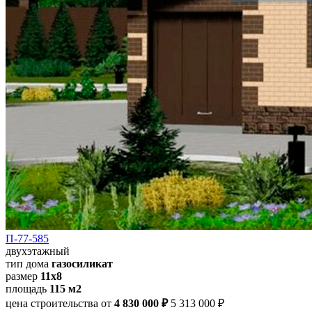
П-77-585
двухэтажный
тип дома
газосиликат
размер
11х8
площадь
115 м2
цена строительства от
4 830 000 ₽
5 313 000 ₽