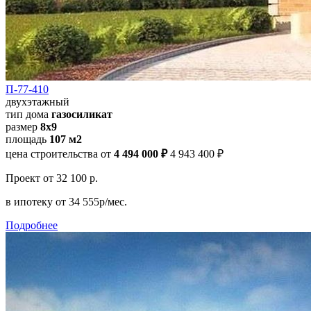
П-77-410
двухэтажный
тип дома
газосиликат
размер
8х9
площадь
107 м2
цена строительства от
4 494 000 ₽
4 943 400 ₽
Проект
от 32 100 р.
в ипотеку
от 34 555р/мес.
Подробнее