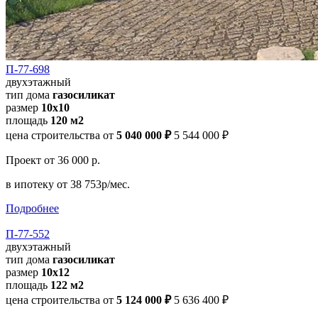
П-77-698
двухэтажный
тип дома
газосиликат
размер
10x10
площадь
120 м2
цена строительства от
5 040 000 ₽
5 544 000 ₽
Проект
от 36 000 р.
в ипотеку
от 38 753р/мес.
Подробнее
П-77-552
двухэтажный
тип дома
газосиликат
размер
10х12
площадь
122 м2
цена строительства от
5 124 000 ₽
5 636 400 ₽