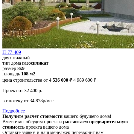
П-77-409
двухэтажный
тип дома
газосиликат
размер
8х9
площадь
108 м2
цена строительства от
4 536 000 ₽
4 989 600 ₽
Проект
от 32 400 р.
в ипотеку
от 34 878р/мес.
Подробнее
Получите расчет стоимости
вашего будущего дома!
Вместе мы обсудим проект и
рассчитаем предварительную
стоимость
проекта вашего дома
Оставьте заявку, и наш менеджер перезвонит вам