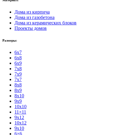
Материал:
Дома из кирпича
Дома из газобетона
Дома из керамических блоков
Проекты домов
Размеры:
6x7
6x8
6x9
7x8
7x9
7x7
8x8
8x9
8x10
9x9
10x10
11×11
9x12
10x12
9x10
6×6