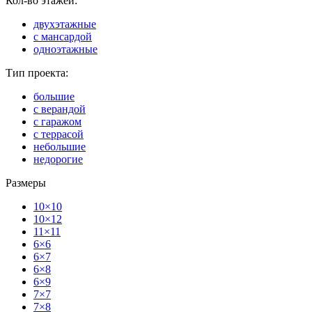
Кол-во этажей:
двухэтажные
с мансардой
одноэтажные
Тип проекта:
большие
с верандой
с гаражом
с террасой
небольшие
недорогие
Размеры
10×10
10×12
11×11
6×6
6×7
6×8
6×9
7×7
7×8