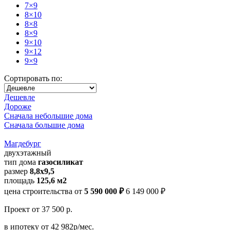
7×9
8×10
8×8
8×9
9×10
9×12
9×9
Сортировать по:
Дешевле
Дороже
Сначала небольшие дома
Сначала большие дома
Магдебург
двухэтажный
тип дома
газосиликат
размер
8,8х9,5
площадь
125,6 м2
цена строительства от
5 590 000 ₽
6 149 000 ₽
Проект
от 37 500 р.
в ипотеку
от 42 982р/мес.