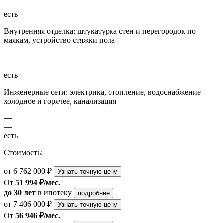
—
есть
Внутренняя отделка: штукатурка стен и перегородок по
маякам, устройство стяжки пола
—
—
есть
Инженерные сети: электрика, отопление, водоснабжение
холодное и горячее, канализация
—
—
есть
Стоимость:
от 6 762 000 ₽
Узнать точную цену
От
51 994 ₽/мес.
до 30 лет
в ипотеку
подробнее
от 7 406 000 ₽
Узнать точную цену
От
56 946 ₽/мес.