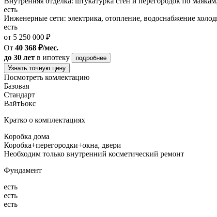
Внутренняя отделка: штукатурка стен и перегородок по маякам
есть
Инженерные сети: электрика, отопление, водоснабжение холодн
есть
от 5 250 000 ₽
От
40 368 ₽/мес.
до 30 лет
в ипотеку
подробнее
Узнать точную цену
Посмотреть комлектацию
Базовая
Стандарт
ВайтБокс
Кратко о комплектациях
Коробка дома
Коробка+перегородки+окна, двери
Необходим только внутренний косметический ремонт
Фундамент
есть
есть
есть