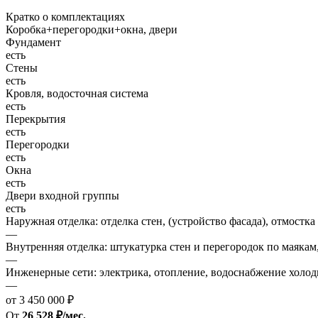
Кратко о комплектациях
Коробка+перегородки+окна, двери
Фундамент
есть
Стены
есть
Кровля, водосточная система
есть
Перекрытия
есть
Перегородки
есть
Окна
есть
Двери входной группы
есть
Наружная отделка: отделка стен, (устройство фасада), отмостка
—
Внутренняя отделка: штукатурка стен и перегородок по маякам
—
Инженерные сети: электрика, отопление, водоснабжение холодн
—
от 3 450 000 ₽
От
26 528 ₽/мес.