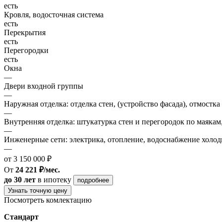
есть
Кровля, водосточная система
есть
Перекрытия
есть
Перегородки
есть
Окна
—
Двери входной группы
—
Наружная отделка: отделка стен, (устройство фасада), отмостка
—
Внутренняя отделка: штукатурка стен и перегородок по маякам
—
Инженерные сети: электрика, отопление, водоснабжение холодн
—
от 3 150 000 ₽
От
24 221 ₽/мес.
до 30 лет
в ипотеку
подробнее
Узнать точную цену
Посмотреть комлектацию
Стандарт