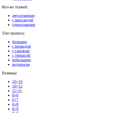
Кол-во этажей:
двухэтажные
с мансардой
одноэтажные
Тип проекта:
большие
с верандой
с гаражом
с террасой
небольшие
недорогие
Размеры
10×10
10×12
11×11
6×6
6×7
6×8
6×9