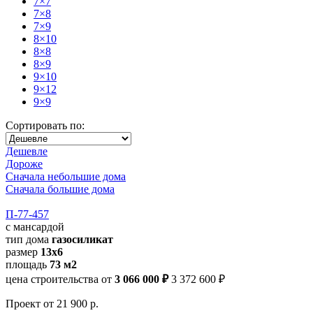
7×7
7×8
7×9
8×10
8×8
8×9
9×10
9×12
9×9
Сортировать по:
Дешевле
Дороже
Сначала небольшие дома
Сначала большие дома
П-77-457
с мансардой
тип дома
газосиликат
размер
13х6
площадь
73 м2
цена строительства от
3 066 000 ₽
3 372 600 ₽
Проект
от 21 900 р.