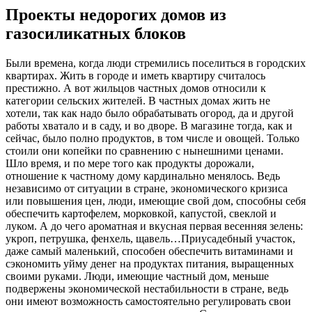
Проекты недорогих домов из
газосиликатных блоков
Были времена, когда люди стремились поселиться в городских
квартирах. Жить в городе и иметь квартиру считалось
престижно. А вот жильцов частных домов относили к
категории сельских жителей. В частных домах жить не
хотели, так как надо было обрабатывать огород, да и другой
работы хватало и в саду, и во дворе. В магазине тогда, как и
сейчас, было полно продуктов, в том числе и овощей. Только
стоили они копейки по сравнению с нынешними ценами.
Шло время, и по мере того как продукты дорожали,
отношение к частному дому кардинально менялось. Ведь
независимо от ситуации в стране, экономического кризиса
или повышения цен, люди, имеющие свой дом, способны себя
обеспечить картофелем, морковкой, капустой, свеклой и
луком. А до чего ароматная и вкусная первая весенняя зелень:
укроп, петрушка, фенхель, щавель…Приусадебный участок,
даже самый маленький, способен обеспечить витаминами и
сэкономить уйму денег на продуктах питания, выращенных
своими руками. Люди, имеющие частный дом, меньше
подвержены экономической нестабильности в стране, ведь
они имеют возможность самостоятельно регулировать свои