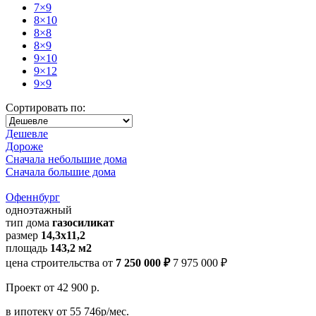
7×9
8×10
8×8
8×9
9×10
9×12
9×9
Сортировать по:
Дешевле
Дороже
Сначала небольшие дома
Сначала большие дома
Офеннбург
одноэтажный
тип дома
газосиликат
размер
14,3х11,2
площадь
143,2 м2
цена строительства от
7 250 000 ₽
7 975 000 ₽
Проект
от 42 900 р.
в ипотеку
от 55 746р/мес.