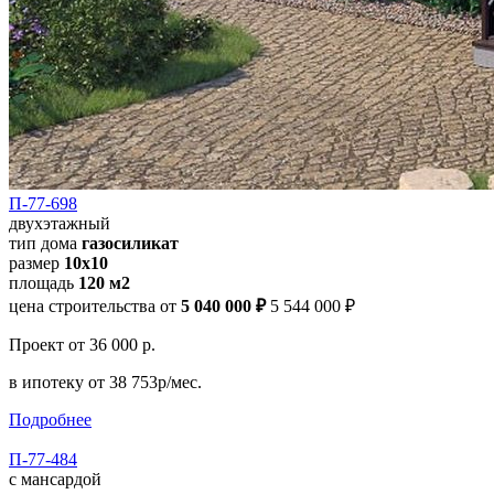
П-77-698
двухэтажный
тип дома
газосиликат
размер
10x10
площадь
120 м2
цена строительства от
5 040 000 ₽
5 544 000 ₽
Проект
от 36 000 р.
в ипотеку
от 38 753р/мес.
Подробнее
П-77-484
с мансардой