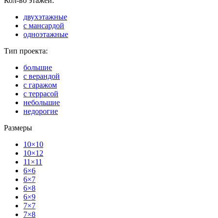
Кол-во этажей:
двухэтажные
с мансардой
одноэтажные
Тип проекта:
большие
с верандой
с гаражом
с террасой
небольшие
недорогие
Размеры
10×10
10×12
11×11
6×6
6×7
6×8
6×9
7×7
7×8