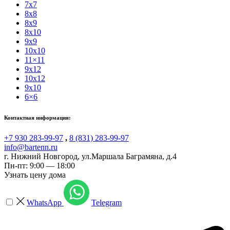
7x7
8x8
8x9
8x10
9x9
10x10
11×11
9x12
10x12
9x10
6×6
Контактная информация:
+7 930 283-99-97
,
8 (831) 283-99-97
info@bartenn.ru
г. Нижний Новгород
,
ул.Маршала Баграмяна, д.4
Пн-пт: 9:00 — 18:00
Узнать цену дома
WhatsApp
Telegram