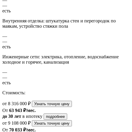
—
—
есть
Внутренняя отделка: штукатурка стен и перегородок по
маякам, устройство стяжки пола
—
—
есть
Инженерные сети: электрика, отопление, водоснабжение
холодное и горячее, канализация
—
—
есть
Стоимость:
от 8 316 000 ₽
Узнать точную цену
От
63 943 ₽/мес.
до 30 лет
в ипотеку
подробнее
от 9 108 000 ₽
Узнать точную цену
От
70 033 ₽/мес.