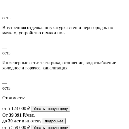
—
—
есть
Внутренняя отделка: штукатурка стен и перегородок по
маякам, устройство стяжки пола
—
—
есть
Инженерные сети: электрика, отопление, водоснабжение
холодное и горячее, канализация
—
—
есть
Стоимость:
от 5 123 000 ₽
Узнать точную цену
От
39 391 ₽/мес.
до 30 лет
в ипотеку
подробнее
от 5 559 000 ₽
Узнать точную цену