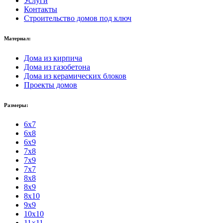
Услуги
Контакты
Строительство домов под ключ
Материал:
Дома из кирпича
Дома из газобетона
Дома из керамических блоков
Проекты домов
Размеры:
6x7
6x8
6x9
7x8
7x9
7x7
8x8
8x9
8x10
9x9
10x10
11×11