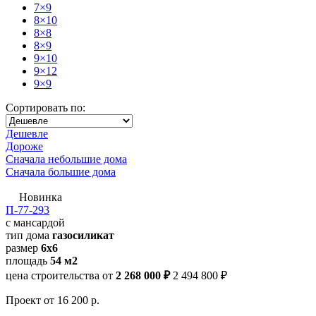
7×9
8×10
8×8
8×9
9×10
9×12
9×9
Сортировать по:
Дешевле
Дороже
Сначала небольшие дома
Сначала большие дома
Новинка
П-77-293
с мансардой
тип дома
газосиликат
размер
6x6
площадь
54 м2
цена строительства от
2 268 000 ₽
2 494 800 ₽
Проект
от 16 200 р.