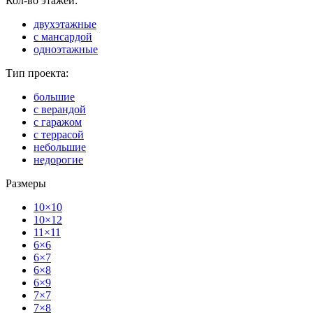
Кол-во этажей:
двухэтажные
с мансардой
одноэтажные
Тип проекта:
большие
с верандой
с гаражом
с террасой
небольшие
недорогие
Размеры
10×10
10×12
11×11
6×6
6×7
6×8
6×9
7×7
7×8