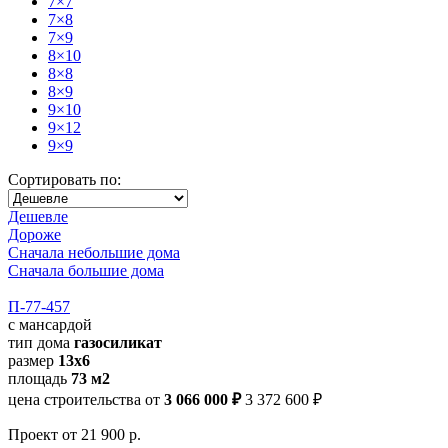
7×7
7×8
7×9
8×10
8×8
8×9
9×10
9×12
9×9
Сортировать по:
Дешевле
Дороже
Сначала небольшие дома
Сначала большие дома
П-77-457
с мансардой
тип дома
газосиликат
размер
13х6
площадь
73 м2
цена строительства от
3 066 000 ₽
3 372 600 ₽
Проект
от 21 900 р.