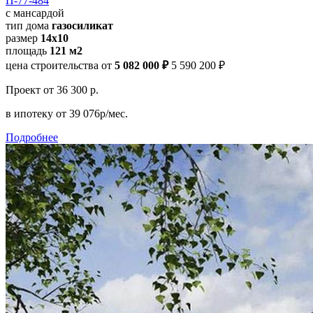
П-77-484
с мансардой
тип дома
газосиликат
размер
14х10
площадь
121 м2
цена строительства от
5 082 000 ₽
5 590 200 ₽
Проект
от 36 300 р.
в ипотеку
от 39 076р/мес.
Подробнее