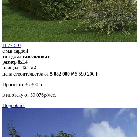
П-77-597
с мансардой
тип дома
газосиликат
размер
8х14
площадь
121 м2
цена строительства от
5 082 000 ₽
5 590 200 ₽
Проект
от 36 300 р.
в ипотеку
от 39 076р/мес.
Подробнее