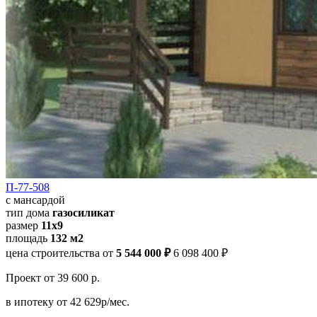
П-77-508
с мансардой
тип дома
газосиликат
размер
11х9
площадь
132 м2
цена строительства от
5 544 000 ₽
6 098 400 ₽
Проект
от 39 600 р.
в ипотеку
от 42 629р/мес.