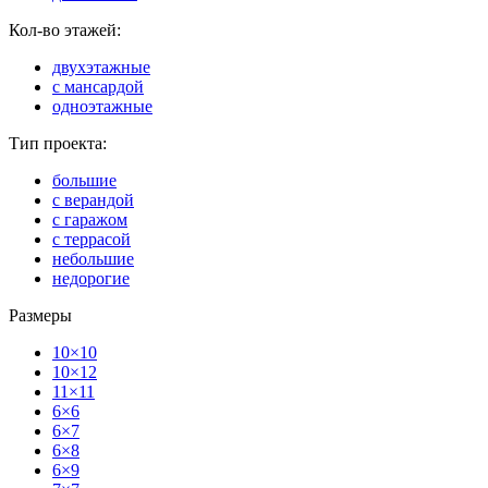
Кол-во этажей:
двухэтажные
с мансардой
одноэтажные
Тип проекта:
большие
с верандой
с гаражом
с террасой
небольшие
недорогие
Размеры
10×10
10×12
11×11
6×6
6×7
6×8
6×9