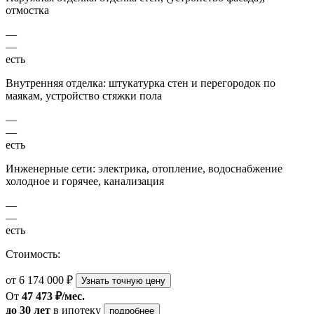
отмостка
—
—
есть
Внутренняя отделка: штукатурка стен и перегородок по
маякам, устройство стяжки пола
—
—
есть
Инженерные сети: электрика, отопление, водоснабжение
холодное и горячее, канализация
—
—
есть
Стоимость:
от 6 174 000 ₽
Узнать точную цену
От
47 473 ₽/мес.
до 30 лет
в ипотеку
подробнее