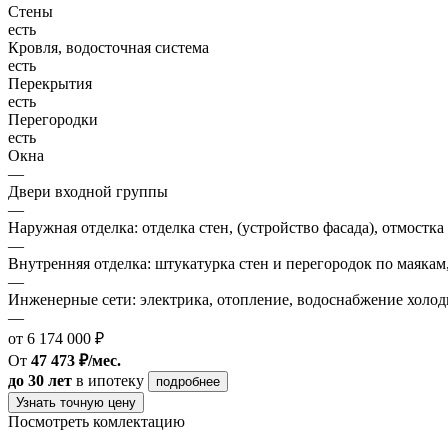
Стены
есть
Кровля, водосточная система
есть
Перекрытия
есть
Перегородки
есть
Окна
—
Двери входной группы
—
Наружная отделка: отделка стен, (устройство фасада), отмостка
—
Внутренняя отделка: штукатурка стен и перегородок по маякам
—
Инженерные сети: электрика, отопление, водоснабжение холодн
—
от 6 174 000 ₽
От
47 473 ₽/мес.
до 30 лет
в ипотеку
подробнее
Узнать точную цену
Посмотреть комлектацию