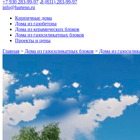
+7 930 283-99-97
,
8 (831) 283-99-97
info@bartenn.ru
Кирпичные дома
Дома из газобетона
Дома из керамических блоков
Дома из газосиликатных блоков
Проекты и цены
Главная
>
Дома из газосиликатных блоков
>
Дома из газосилик