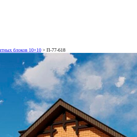
атных блоков 10×10
>
П-77-618