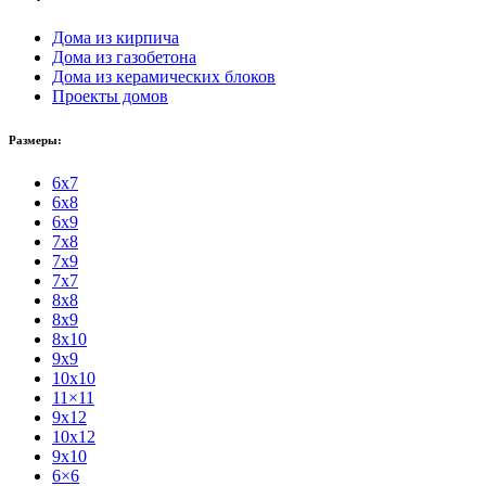
Дома из кирпича
Дома из газобетона
Дома из керамических блоков
Проекты домов
Размеры:
6x7
6x8
6x9
7x8
7x9
7x7
8x8
8x9
8x10
9x9
10x10
11×11
9x12
10x12
9x10
6×6