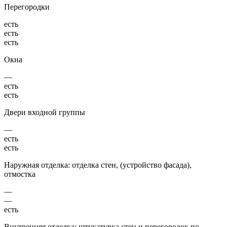
Перегородки
есть
есть
есть
Окна
—
есть
есть
Двери входной группы
—
есть
есть
Наружная отделка: отделка стен, (устройство фасада),
отмостка
—
—
есть
Внутренняя отделка: штукатурка стен и перегородок по