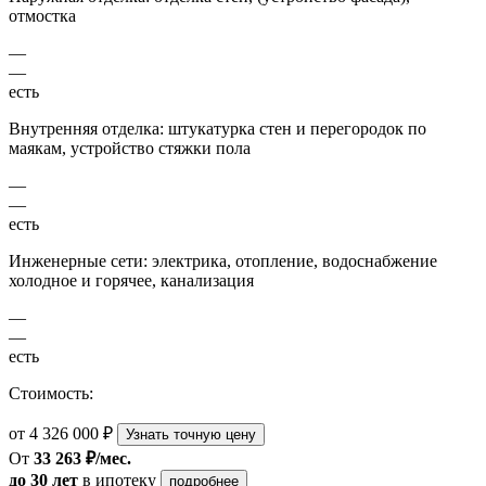
отмостка
—
—
есть
Внутренняя отделка: штукатурка стен и перегородок по
маякам, устройство стяжки пола
—
—
есть
Инженерные сети: электрика, отопление, водоснабжение
холодное и горячее, канализация
—
—
есть
Стоимость:
от 4 326 000 ₽
Узнать точную цену
От
33 263 ₽/мес.
до 30 лет
в ипотеку
подробнее