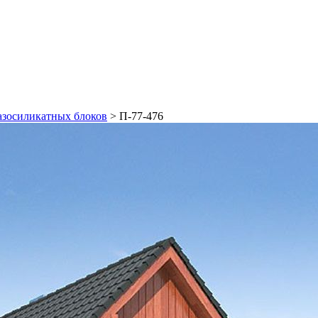
азосиликатных блоков
>
П-77-476