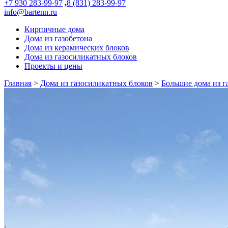
+7 930 283-99-97
,
8 (831) 283-99-97
info@bartenn.ru
Кирпичные дома
Дома из газобетона
Дома из керамических блоков
Дома из газосиликатных блоков
Проекты и цены
Главная
>
Дома из газосиликатных блоков
>
Большие дома из г