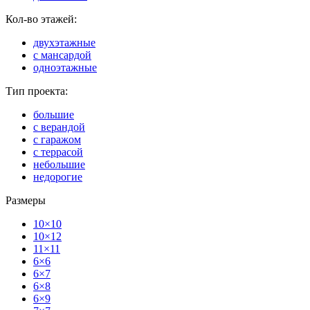
Кол-во этажей:
двухэтажные
с мансардой
одноэтажные
Тип проекта:
большие
с верандой
с гаражом
с террасой
небольшие
недорогие
Размеры
10×10
10×12
11×11
6×6
6×7
6×8
6×9