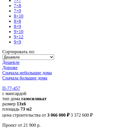
7×7
7×8
7×9
8×10
8×8
8×9
9×10
9×12
9×9
Сортировать по:
Дешевле
Дороже
Сначала небольшие дома
Сначала большие дома
П-77-457
с мансардой
тип дома
газосиликат
размер
13х6
площадь
73 м2
цена строительства от
3 066 000 ₽
3 372 600 ₽
Проект
от 21 900 р.