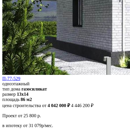
П-77-529
одноэтажный
тип дома
газосиликат
размер
13х14
площадь
86 м2
цена строительства от
4 042 000 ₽
4 446 200 ₽
Проект
от 25 800 р.
в ипотеку
от 31 079р/мес.