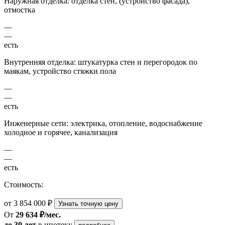
Наружная отделка: отделка стен, (устройство фасада),
отмостка
—
—
есть
Внутренняя отделка: штукатурка стен и перегородок по
маякам, устройство стяжки пола
—
—
есть
Инженерные сети: электрика, отопление, водоснабжение
холодное и горячее, канализация
—
—
есть
Стоимость:
от 3 854 000 ₽
Узнать точную цену
От
29 634 ₽/мес.
до 30 лет
в ипотеку