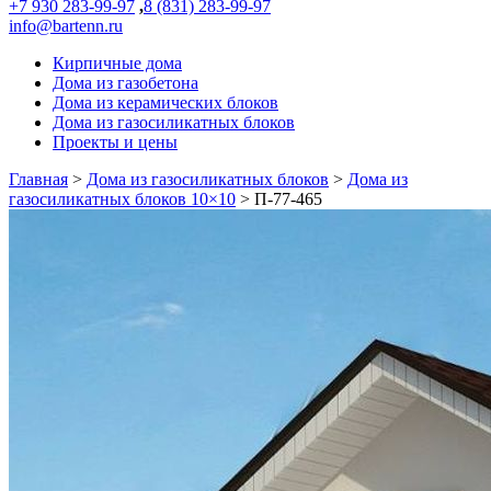
+7 930 283-99-97
,
8 (831) 283-99-97
info@bartenn.ru
Кирпичные дома
Дома из газобетона
Дома из керамических блоков
Дома из газосиликатных блоков
Проекты и цены
Главная
>
Дома из газосиликатных блоков
>
Дома из
газосиликатных блоков 10×10
>
П-77-465