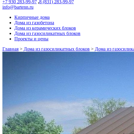
+7 930 283-99-97
,
8 (831) 283-99-97
info@bartenn.ru
Кирпичные дома
Дома из газобетона
Дома из керамических блоков
Дома из газосиликатных блоков
Проекты и цены
Главная
>
Дома из газосиликатных блоков
>
Дома из газосилик