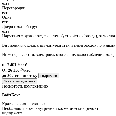
есть
Перегородки
есть
Окна
есть
Двери входной группы
есть
Наружная отделка: отделка стен, (устройство фасада), отмостка
—
Внутренняя отделка: штукатурка стен и перегородок по маякам
—
Инженерные сети: электрика, отопление, водоснабжение холодн
—
от 3 401 700 ₽
От
26 156 ₽/мес.
до 30 лет
в ипотеку
подробнее
Узнать точную цену
Посмотреть комлектацию
ВайтБокс
Кратко о комплектациях
Необходим только внутренний косметический ремонт
Фундамент