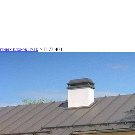
атных блоков 8×10
>
П-77-403