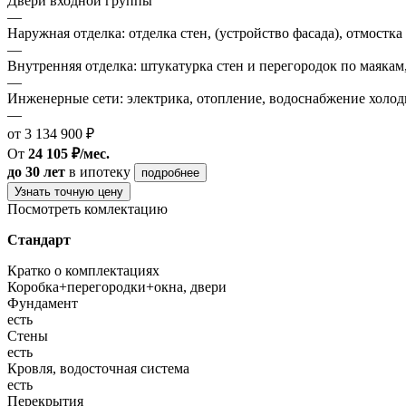
Двери входной группы
—
Наружная отделка: отделка стен, (устройство фасада), отмостка
—
Внутренняя отделка: штукатурка стен и перегородок по маякам
—
Инженерные сети: электрика, отопление, водоснабжение холодн
—
от 3 134 900 ₽
От
24 105 ₽/мес.
до 30 лет
в ипотеку
подробнее
Узнать точную цену
Посмотреть комлектацию
Стандарт
Кратко о комплектациях
Коробка+перегородки+окна, двери
Фундамент
есть
Стены
есть
Кровля, водосточная система
есть
Перекрытия