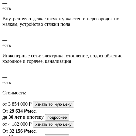
—
есть
Внутренняя отделка: штукатурка стен и перегородок по
маякам, устройство стяжки пола
—
—
есть
Инженерные сети: электрика, отопление, водоснабжение
холодное и горячее, канализация
—
—
есть
Стоимость:
от 3 854 000 ₽
Узнать точную цену
От
29 634 ₽/мес.
до 30 лет
в ипотеку
подробнее
от 4 182 000 ₽
Узнать точную цену
От
32 156 ₽/мес.