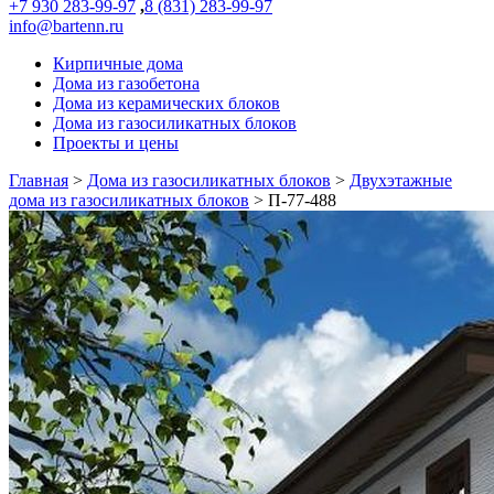
+7 930 283-99-97
,
8 (831) 283-99-97
info@bartenn.ru
Кирпичные дома
Дома из газобетона
Дома из керамических блоков
Дома из газосиликатных блоков
Проекты и цены
Главная
>
Дома из газосиликатных блоков
>
Двухэтажные
дома из газосиликатных блоков
>
П-77-488