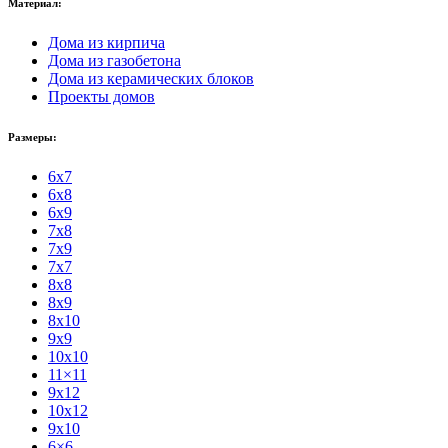
Материал:
Дома из кирпича
Дома из газобетона
Дома из керамических блоков
Проекты домов
Размеры:
6x7
6x8
6x9
7x8
7x9
7x7
8x8
8x9
8x10
9x9
10x10
11×11
9x12
10x12
9x10
6×6