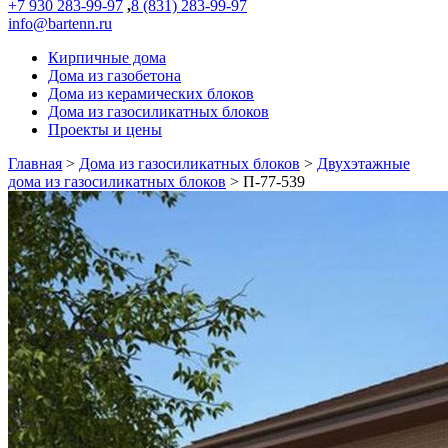
+7 930 283-99-97
,
8 (831) 283-99-97
info@bartenn.ru
Кирпичные дома
Дома из газобетона
Дома из керамических блоков
Дома из газосиликатных блоков
Проекты и цены
Главная
>
Дома из газосиликатных блоков
>
Двухэтажные
дома из газосиликатных блоков
>
П-77-539