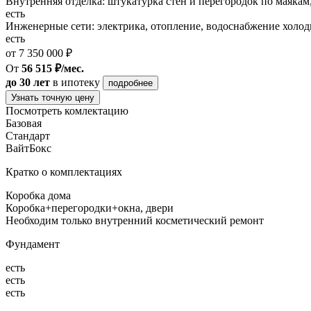
Внутренняя отделка: штукатурка стен и перегородок по маякам
есть
Инженерные сети: электрика, отопление, водоснабжение холодн
есть
от 7 350 000 ₽
От
56 515 ₽/мес.
до 30 лет
в ипотеку
подробнее
Узнать точную цену
Посмотреть комлектацию
Базовая
Стандарт
ВайтБокс
Кратко о комплектациях
Коробка дома
Коробка+перегородки+окна, двери
Необходим только внутренний косметический ремонт
Фундамент
есть
есть
есть