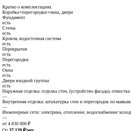
Кратко о комплектациях
Коробка+перегородки+окна, двери
Фундамент
есть
Стены
есть
Кровля, водосточная система
есть
Перекрытия
есть
Перегородки
есть
Окна
есть
Двери входной группы
есть
Наружная отделка: отделка стен, (устройство фасада), отмостка
—
Внутренняя отделка: штукатурка стен и перегородок по маякам
—
Инженерные сети: электрика, отопление, водоснабжение холодн
—
от 4 830 000 ₽
От
37 139 ₽/мес.