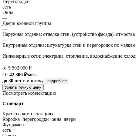
Перегородки
есть
Окна
—
Двери входной группы
—
Наружная отделка: отделка стен, (устройство фасада), отмостка
—
Внутренняя отделка: штукатурка стен и перегородок по маякам
—
Инженерные сети: электрика, отопление, водоснабжение холодн
—
от 5 502 000 ₽
От
42 306 ₽/мес.
до 30 лет
в ипотеку
подробнее
Узнать точную цену
Посмотреть комлектацию
Стандарт
Кратко о комплектациях
Коробка+перегородки+окна, двери
Фундамент
есть
Стены