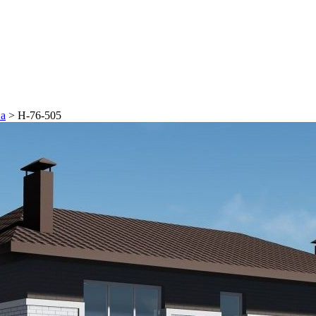
на
>
Н-76-505