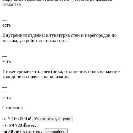
отмостка
—
—
есть
Внутренняя отделка: штукатурка стен и перегородок по
маякам, устройство стяжки пола
—
—
есть
Инженерные сети: электрика, отопление, водоснабжение
холодное и горячее, канализация
—
—
есть
Стоимость:
от 5 166 000 ₽
Узнать точную цену
От
39 722 ₽/мес.
до 30 лет
в ипотеку
подробнее