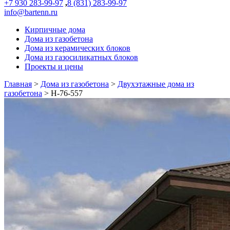
+7 930 283-99-97
,
8 (831) 283-99-97
info@bartenn.ru
Кирпичные дома
Дома из газобетона
Дома из керамических блоков
Дома из газосиликатных блоков
Проекты и цены
Главная
>
Дома из газобетона
>
Двухэтажные дома из
газобетона
>
Н-76-557