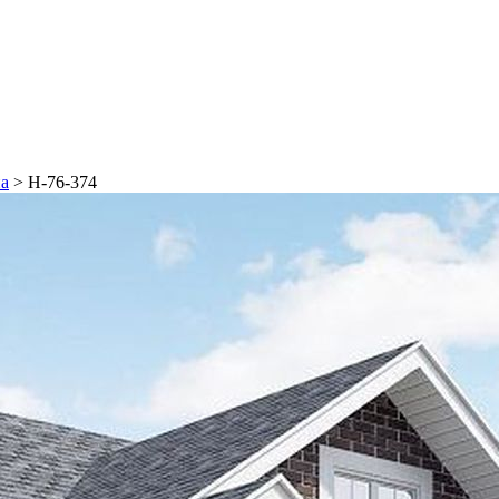
на
>
Н-76-374