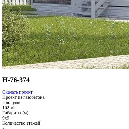
Н-76-374
Скачать проект
Проект из газобетона
Площадь
162 м2
Габариты (м)
9x9
Количество этажей
2