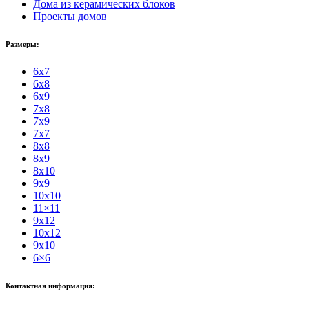
Дома из керамических блоков
Проекты домов
Размеры:
6x7
6x8
6x9
7x8
7x9
7x7
8x8
8x9
8x10
9x9
10x10
11×11
9x12
10x12
9x10
6×6
Контактная информация: