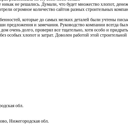
е никак не решались. Думали, что будет множество хлопот, дене
мотрели огромное количество сайтов разных строительных компа
нностей, которые до самых мелких деталей были учтены письме
аши предложения и замечания. Руководство компании всегда было
ом очень долго, проверял все тщательно, хотя особо и придрать
 без особых хлопот и затрат. Доволен работой этой строительной 
одская обл.
ово, Нижегородская обл.