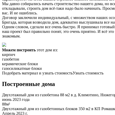
Мы давно собирались начать строительство нашего дома, но вс
откладывали, строить дом всё-таки надо было начинать. Прос
вас. И не ошиблись.
Договор заключили индивидуальный, с множеством наших особе
Бригада, которая возводила дом, адекватно выслушивала все н
Одним словом, сделали все очень быстро. Я принимал готовый д
наш проект был правильно понят, это очень приятно. И всё это
знакомым.
Можем построить
этот дом из:
кирпич
газобетон
керамические блоки
газосиликатные блоки
Подобрать материал и узнать стоимость
Узнать стоимость
Построенные дома
Двухэтажный дом из газобетона 88 м2 в д. Климотино, Нижегор
июнь 2023 года
88м²
Двухэтажный дом из газобетонных блоков 350 м2 в КП Ромашк
Апрель 2023 г.