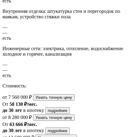
есть
Внутренняя отделка: штукатурка стен и перегородок по
маякам, устройство стяжки пола
—
—
есть
Инженерные сети: электрика, отопление, водоснабжение
холодное и горячее, канализация
—
—
есть
Стоимость:
от 7 560 000 ₽
Узнать точную цену
От
58 130 ₽/мес.
до 30 лет
в ипотеку
подробнее
от 8 280 000 ₽
Узнать точную цену
От
63 666 ₽/мес.
до 30 лет
в ипотеку
подробнее