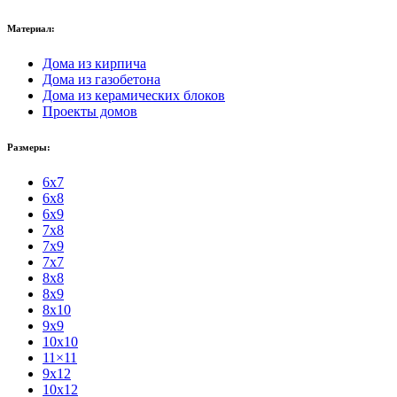
Материал:
Дома из кирпича
Дома из газобетона
Дома из керамических блоков
Проекты домов
Размеры:
6x7
6x8
6x9
7x8
7x9
7x7
8x8
8x9
8x10
9x9
10x10
11×11
9x12
10x12