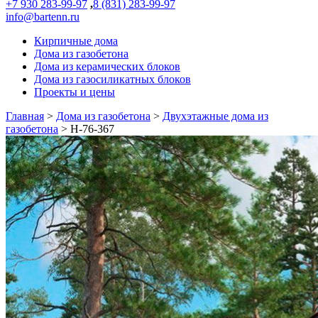
+7 930 283-99-97
,
8 (831) 283-99-97
info@bartenn.ru
Кирпичные дома
Дома из газобетона
Дома из керамических блоков
Дома из газосиликатных блоков
Проекты и цены
Главная
>
Дома из газобетона
>
Двухэтажные дома из
газобетона
>
Н-76-367