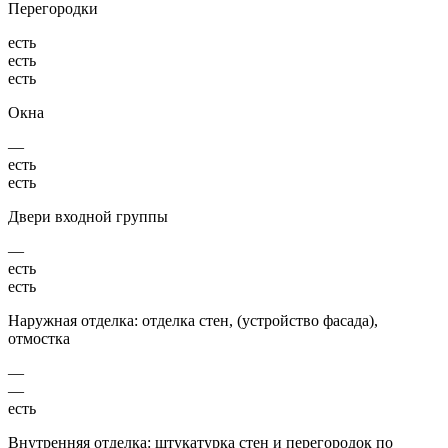
Перегородки
есть
есть
есть
Окна
—
есть
есть
Двери входной группы
—
есть
есть
Наружная отделка: отделка стен, (устройство фасада),
отмостка
—
—
есть
Внутренняя отделка: штукатурка стен и перегородок по