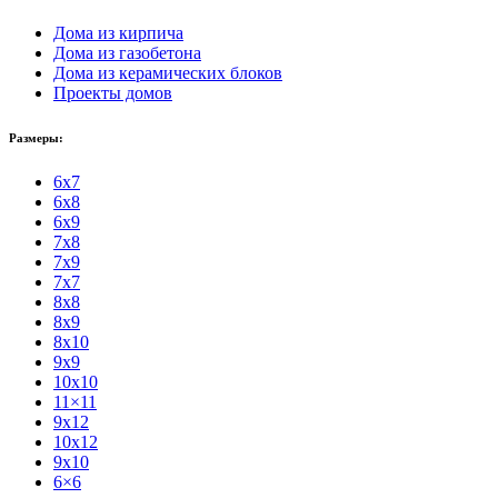
Дома из кирпича
Дома из газобетона
Дома из керамических блоков
Проекты домов
Размеры:
6x7
6x8
6x9
7x8
7x9
7x7
8x8
8x9
8x10
9x9
10x10
11×11
9x12
10x12
9x10
6×6