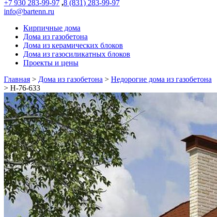
+7 930 283-99-97
,
8 (831) 283-99-97
info@bartenn.ru
Кирпичные дома
Дома из газобетона
Дома из керамических блоков
Дома из газосиликатных блоков
Проекты и цены
Главная
>
Дома из газобетона
>
Недорогие дома из газобетона
>
Н-76-633