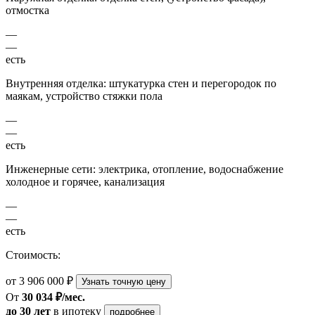
отмостка
—
—
есть
Внутренняя отделка: штукатурка стен и перегородок по
маякам, устройство стяжки пола
—
—
есть
Инженерные сети: электрика, отопление, водоснабжение
холодное и горячее, канализация
—
—
есть
Стоимость:
от 3 906 000 ₽
Узнать точную цену
От
30 034 ₽/мес.
до 30 лет
в ипотеку
подробнее