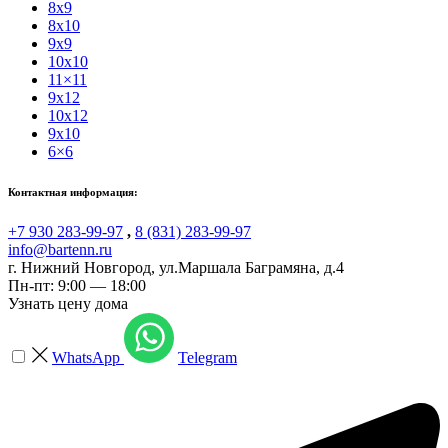
8x9
8x10
9x9
10x10
11×11
9x12
10x12
9x10
6×6
Контактная информация:
+7 930 283-99-97
,
8 (831) 283-99-97
info@bartenn.ru
г. Нижний Новгород
,
ул.Маршала Баграмяна, д.4
Пн-пт: 9:00 — 18:00
Узнать цену дома
WhatsApp
Telegram