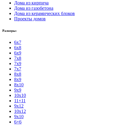
Дома из кирпича
Дома из газобетона
Дома из керамических блоков
Проекты домов
Размеры:
6x7
6x8
6x9
7x8
7x9
7x7
8x8
8x9
8x10
9x9
10x10
11×11
9x12
10x12
9x10
6×6