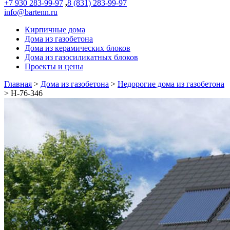
+7 930 283-99-97
,
8 (831) 283-99-97
info@bartenn.ru
Кирпичные дома
Дома из газобетона
Дома из керамических блоков
Дома из газосиликатных блоков
Проекты и цены
Главная
>
Дома из газобетона
>
Недорогие дома из газобетона
>
Н-76-346