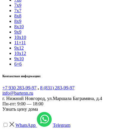
7x9
7x7
8x8
8x9
8x10
9x9
10x10
11×11
9x12
10x12
9x10
6×6
Контактная информация:
+7 930 283-99-97
,
8 (831) 283-99-97
info@bartenn.ru
г. Нижний Новгород
,
ул.Маршала Баграмяна, д.4
Пн-пт: 9:00 — 18:00
Узнать цену дома
WhatsApp
Telegram