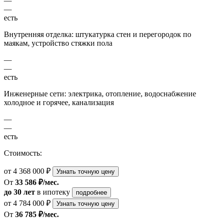
—
—
есть
Внутренняя отделка: штукатурка стен и перегородок по
маякам, устройство стяжки пола
—
—
есть
Инженерные сети: электрика, отопление, водоснабжение
холодное и горячее, канализация
—
—
есть
Стоимость:
от 4 368 000 ₽
Узнать точную цену
От
33 586 ₽/мес.
до 30 лет
в ипотеку
подробнее
от 4 784 000 ₽
Узнать точную цену
От
36 785 ₽/мес.