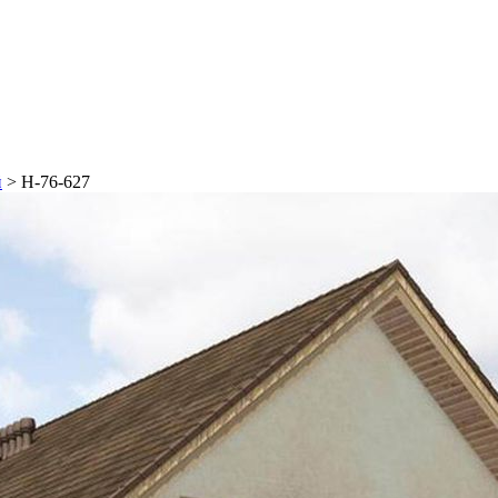
й
>
Н-76-627