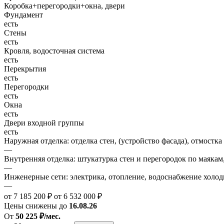
Коробка+перегородки+окна, двери
Фундамент
есть
Стены
есть
Кровля, водосточная система
есть
Перекрытия
есть
Перегородки
есть
Окна
есть
Двери входной группы
есть
Наружная отделка: отделка стен, (устройство фасада), отмостка
—
Внутренняя отделка: штукатурка стен и перегородок по маякам
—
Инженерные сети: электрика, отопление, водоснабжение холодн
—
от 7 185 200 ₽
от 6 532 000 ₽
Цены снижены до
16.08.26
От
50 225 ₽/мес.