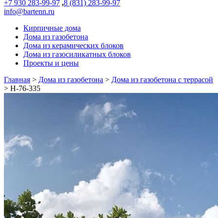
+7 930 283-99-97
,
8 (831) 283-99-97
info@bartenn.ru
Кирпичные дома
Дома из газобетона
Дома из керамических блоков
Дома из газосиликатных блоков
Проекты и цены
Главная
>
Дома из газобетона
>
Дома из газобетона с террасой
>
Н-76-335