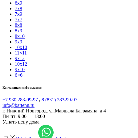
6x9
7x8
7x9
7x7
8x8
8x9
8x10
9x9
10x10
11×11
9x12
10x12
9x10
6×6
Контактная информация:
+7 930 283-99-97
,
8 (831) 283-99-97
info@bartenn.ru
г. Нижний Новгород
,
ул.Маршала Баграмяна, д.4
Пн-пт: 9:00 — 18:00
Узнать цену дома