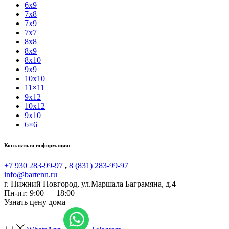
6x9
7x8
7x9
7x7
8x8
8x9
8x10
9x9
10x10
11×11
9x12
10x12
9x10
6×6
Контактная информация:
+7 930 283-99-97
,
8 (831) 283-99-97
info@bartenn.ru
г. Нижний Новгород
,
ул.Маршала Баграмяна, д.4
Пн-пт: 9:00 — 18:00
Узнать цену дома