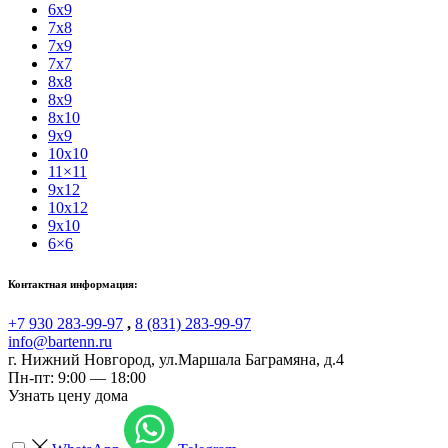
6x9
7x8
7x9
7x7
8x8
8x9
8x10
9x9
10x10
11×11
9x12
10x12
9x10
6×6
Контактная информация:
+7 930 283-99-97
,
8 (831) 283-99-97
info@bartenn.ru
г. Нижний Новгород
,
ул.Маршала Баграмяна, д.4
Пн-пт: 9:00 — 18:00
Узнать цену дома