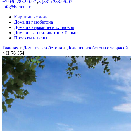
+7 930 283-99-97
,
8 (831) 283-99-97
info@bartenn.ru
Кирпичные дома
Дома из газобетона
Дома из керамических блоков
Дома из газосиликатных блоков
Проекты и цены
Главная
>
Дома из газобетона
>
Дома из газобетона с террасой
>
Н-76-354