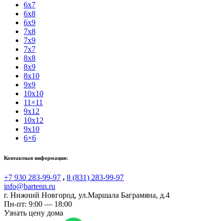
6x7
6x8
6x9
7x8
7x9
7x7
8x8
8x9
8x10
9x9
10x10
11×11
9x12
10x12
9x10
6×6
Контактная информация:
+7 930 283-99-97
,
8 (831) 283-99-97
info@bartenn.ru
г. Нижний Новгород
,
ул.Маршала Баграмяна, д.4
Пн-пт: 9:00 — 18:00
Узнать цену дома